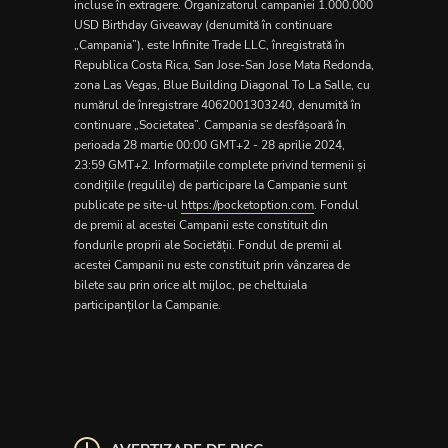
incluse în extragere. Organizatorul campaniei 1.000.000
USD Birthday Giveaway (denumită în continuare
„Campania”), este Infinite Trade LLC, înregistrată în
Republica Costa Rica, San Jose-San Jose Mata Redonda,
zona Las Vegas, Blue Building Diagonal To La Salle, cu
numărul de înregistrare 4062001303240, denumită în
continuare „Societatea”. Campania se desfășoară în
perioada 28 martie 00:00 GMT+2 - 28 aprilie 2024,
23:59 GMT+2. Informațiile complete privind termenii și
condițiile (regulile) de participare la Campanie sunt
publicate pe site-ul
https://pocketoption.com
. Fondul
de premii al acestei Campanii este constituit din
fondurile proprii ale Societății. Fondul de premii al
acestei Campanii nu este constituit prin vânzarea de
bilete sau prin orice alt mijloc, pe cheltuiala
participanților la Campanie.