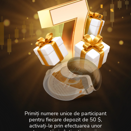
Қазақша
Nederlands
Yorùbá
Igbo
Hausa
Afrikaans
Тоҷикӣ
Azərbaycan
Ўзбекча
ქართული
اردو
Primiți numere unice de participant
pentru fiecare depozit de 50 $,
activați-le prin efectuarea unor