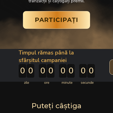
tranzacții și câștigați premii.
PARTICIPAȚI
Timpul rămas până
la
sfârșitul campaniei
0
0
0
0
0
0
0
0
zile
ore
minute
secunde
Puteți câștiga