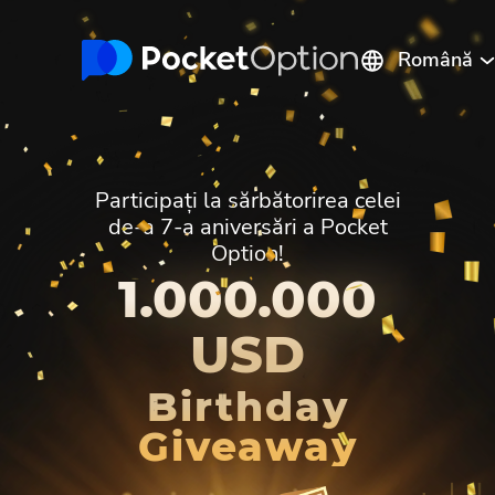
Română
English
Русский
Português
Español
Italiano
Polski
Participați la sărbătorirea celei
Indonesia
Français
ไทย
de-a 7-a aniversări a Pocket
Option!
Deutsch
Tiếng Việt
العربية
1.000.000
Melayu
中文
Türkçe
日本語
한국어
فارسی
USD
Srpski
Hrvatski
हिन्दी
Birthday
ελληνικά
বাংলা
Українська
Giveaway
Pilipinas
Kiswahili
Հայերեն
Türkmenler
Hinglish
Кыргызча