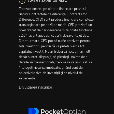
AVERTIZARE DE RISC
Tranzacționarea pe piețele financiare prezintă
riscuri. Contractele de diferențe (Contracts for
Difference, CFD) sunt produse financiare complexe
tranzacționate pe bază de marjă. CFD prezintă un
nivel ridicat de risc deoarece miza poate funcționa
atât în avantajul dvs., cât și în dezavantajul dvs.
Drept urmare, CFD pot să nu fie potrivite pentru
toți investitorii pentru că vă puteți pierde tot
capitalul investit. Nu ar trebui să riscați mai mult
decât sunteți dispus(ă) să pierdeți. Înainte de a
decide să tranzacționați, trebuie să vă asigurați că
înțelegeți riscurile implicate, ținând cont de
obiectivele dvs. de investiții și de nivelul de
experiență.
Divulgarea riscurilor