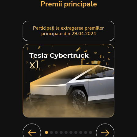
Premii principale
Participați la extragerea premiilor
principale din 29.04.2024
Tesla Cybertruck
x1
Porsch
x1