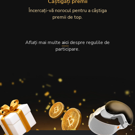
Câștigați premii
Încercați-vă norocul pentru a câștiga
premii de top.
Aflați mai multe
aici
despre regulile de
participare.