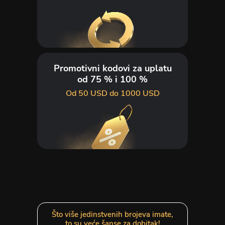
Promotivni kodovi za uplatu
od 75 % i 100 %
Od 50 USD do 1000 USD
Što više jedinstvenih brojeva imate,
to su veće šanse za dobitak!