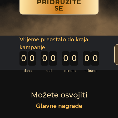
PRIDRUŽITE
SE
Vrijeme preostalo
do kraja
kampanje
0
0
0
0
0
0
0
0
dana
sati
minuta
sekundi
Možete osvojiti
Glavne nagrade