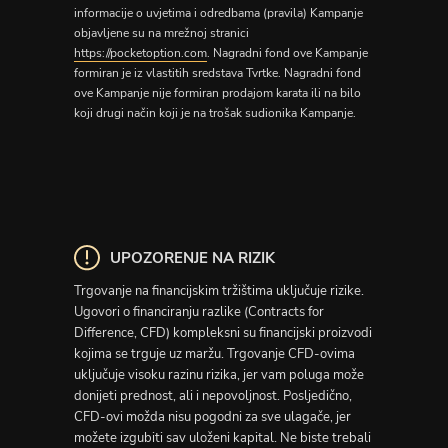
informacije o uvjetima i odredbama (pravila) Kampanje
objavljene su na mrežnoj stranici
https://pocketoption.com
. Nagradni fond ove Kampanje
formiran je iz vlastitih sredstava Tvrtke. Nagradni fond
ove Kampanje nije formiran prodajom karata ili na bilo
koji drugi način koji je na trošak sudionika Kampanje.
UPOZORENJE NA RIZIK
Trgovanje na financijskim tržištima uključuje rizike.
Ugovori o financiranju razlike (Contracts for
Difference, CFD) kompleksni su financijski proizvodi
kojima se trguje uz maržu. Trgovanje CFD-ovima
uključuje visoku razinu rizika, jer vam poluga može
donijeti prednost, ali i nepovoljnost. Posljedično,
CFD-ovi možda nisu pogodni za sve ulagače, jer
možete izgubiti sav uloženi kapital. Ne biste trebali