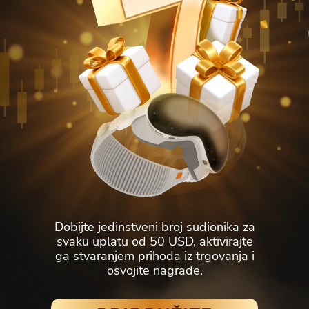
Қазақша
Nederlands
Yorùbá
Igbo
Hausa
Afrikaans
Тоҷикӣ
Azərbaycan
Ўзбекча
ქართული
اردو
Dobijte jedinstveni broj sudionika za
svaku uplatu od 50 USD, aktivirajte
ga stvaranjem prihoda iz trgovanja i
osvojite nagrade.