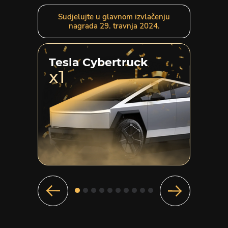
Sudjelujte u glavnom izvlačenju
nagrada 29. travnja 2024.
Tesla Cybertruck
x1
Porsch
x1