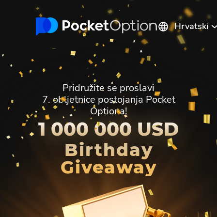
Hrvatski
English
Русский
Português
Español
Italiano
Polski
Pridružite se proslavi
Indonesia
Français
ไทย
7. obljetnice postojanja Pocket
Optiona!
Deutsch
Tiếng Việt
العربية
1 000 000 USD
Melayu
中文
Türkçe
Birthday
日本語
한국어
فارسی
Giveaway
Srpski
Română
हिन्दी
ελληνικά
বাংলা
Українська
Pilipinas
Kiswahili
Հայերեն
Türkmenler
Hinglish
Кыргызча