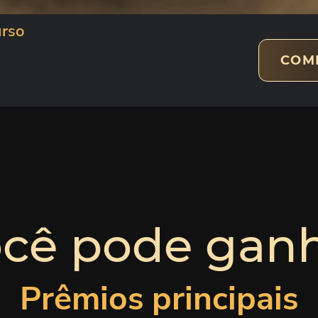
urso
COM
cê pode gan
Prêmios principais