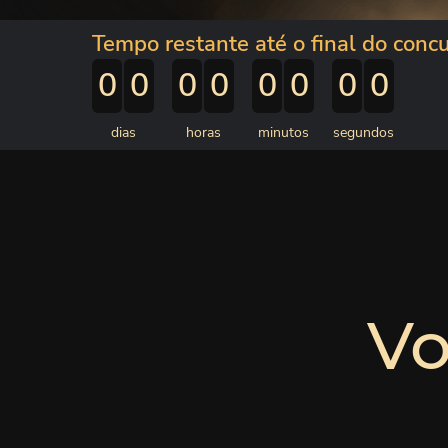
Tempo restante
até o final do conc
0
0
0
0
0
0
0
0
dias
horas
minutos
segundos
Vo