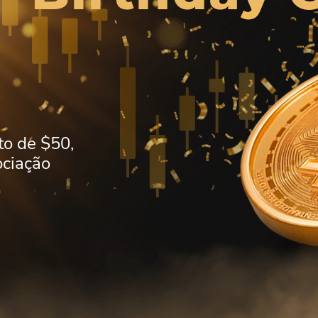
to de $50,
ociação