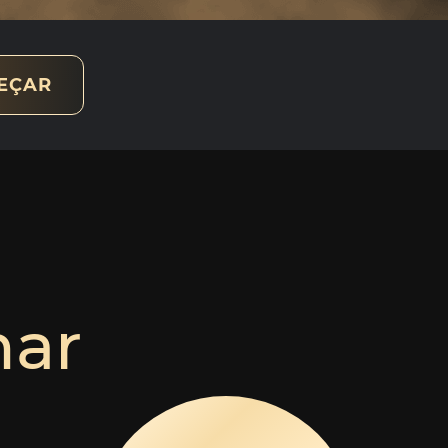
EÇAR
har