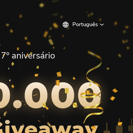
Português
English
Русский
Español
7º aniversário
Italiano
Polski
Indonesia
Français
ไทย
Deutsch
0.000
Tiếng Việt
العربية
Melayu
中文
Türkçe
日本語
한국어
فارسی
Srpski
Română
Hrvatski
हिन्दी
ελληνικά
বাংলা
Українська
Giveaway
Pilipinas
Kiswahili
Հայերեն