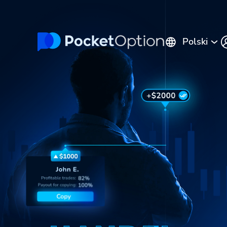
Polski
English
Русский
Português
Español
Italiano
Indonesia
Français
ไทย
Deutsch
Tiếng Việt
العربية
Melayu
中文
Türkçe
日本語
한국어
فارسی
Srpski
Română
Hrvatski
हिन्दी
ελληνικά
বাংলা
Українська
Pilipinas
Kiswahili
Հայերեն