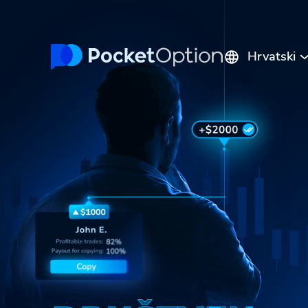
Hrvatski
English
Русский
Português
Español
Italiano
Polski
Indonesia
Français
ไทย
Deutsch
Tiếng Việt
العربية
Melayu
中文
Türkçe
日本語
한국어
فارسی
Srpski
Română
हिन्दी
ελληνικά
বাংলা
Українська
Pilipinas
Kiswahili
Հայերեն