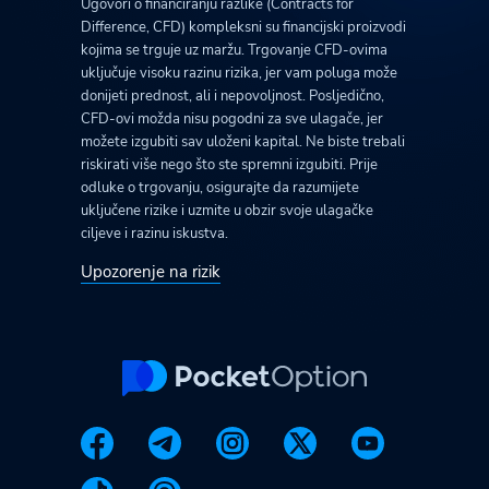
Ugovori o financiranju razlike (Contracts for
Difference, CFD) kompleksni su financijski proizvodi
kojima se trguje uz maržu. Trgovanje CFD-ovima
uključuje visoku razinu rizika, jer vam poluga može
donijeti prednost, ali i nepovoljnost. Posljedično,
CFD-ovi možda nisu pogodni za sve ulagače, jer
možete izgubiti sav uloženi kapital. Ne biste trebali
riskirati više nego što ste spremni izgubiti. Prije
odluke o trgovanju, osigurajte da razumijete
uključene rizike i uzmite u obzir svoje ulagačke
ciljeve i razinu iskustva.
Upozorenje na rizik