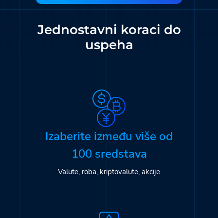
Türkmenler
Hinglish
Кыргызча
Jednostavni koraci do
Қазақша
Nederlands
Yorùbá
uspeha
Igbo
Hausa
Afrikaans
Тоҷикӣ
Azərbaycan
Ўзбекча
ქართული
اردو
Izaberite između više od
100 sredstava
Valute, roba, kriptovalute, akcije