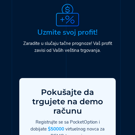
Uzmite svoj profit!
Zaradite u slučaju tačne prognoze! Vaš profit
zavisi od Vaših veština trgovanja.
Pokušajte da
trgujete na demo
računu
Registrujte se sa PocketOption i
dobijate
$50000
virtuelnog novca za