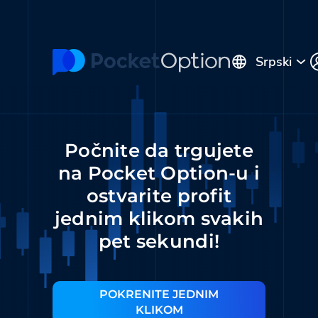
Srpski
English
Русский
Português
Español
Italiano
Polski
Počnite da trgujete
Indonesia
Français
ไทย
na Pocket Option-u i
Deutsch
Tiếng Việt
العربية
ostvarite profit
Melayu
中文
Türkçe
jednim klikom svakih
日本語
한국어
فارسی
pet sekundi!
Română
Hrvatski
हिन्दी
ελληνικά
বাংলা
Українська
POKRENITE JEDNIM
KLIKOM
Pilipinas
Kiswahili
Հայերեն