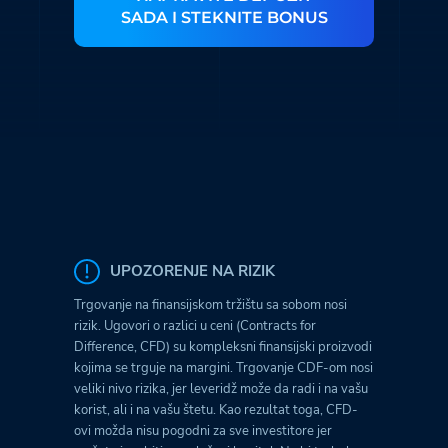
SADA I STEKNITE BONUS
UPOZORENJE NA RIZIK
Trgovanje na finansijskom tržištu sa sobom nosi
rizik. Ugovori o razlici u ceni (Contracts for
Difference, CFD) su kompleksni finansijski proizvodi
kojima se trguje na margini. Trgovanje CDF-om nosi
veliki nivo rizika, jer leveridž može da radi i na vašu
korist, ali i na vašu štetu. Kao rezultat toga, CFD-
ovi možda nisu pogodni za sve investitore jer