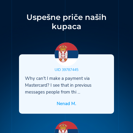
Uspešne priče naših
kupaca
UID 39787445
Why can't I make a payment via
Mastercard? I see that in previous
messages people from thi
...
Nenad M.