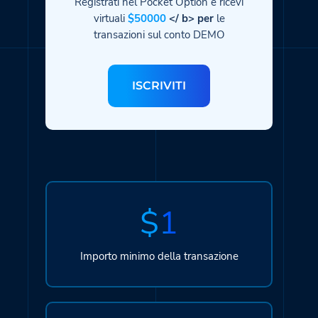
Registrati nel Pocket Option e ricevi
virtuali
$50000
</ b> per
le
transazioni sul conto DEMO
ISCRIVITI
$1
Importo minimo della transazione