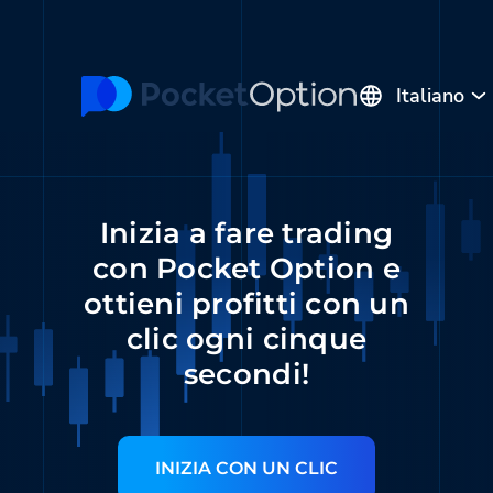
Italiano
English
Русский
Português
Español
Polski
Indonesia
Inizia a fare trading
Français
ไทย
Deutsch
con Pocket Option e
Tiếng Việt
العربية
Melayu
ottieni profitti con un
中文
Türkçe
日本語
clic ogni cinque
한국어
فارسی
Srpski
secondi!
Română
Hrvatski
हिन्दी
ελληνικά
বাংলা
Українська
INIZIA CON UN CLIC
Pilipinas
Kiswahili
Հայերեն