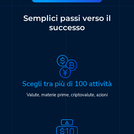
Türkmenler
Hinglish
Кыргызча
Semplici passi verso il
Қазақша
Nederlands
Yorùbá
successo
Igbo
Hausa
Afrikaans
Тоҷикӣ
Azərbaycan
Ўзбекча
ქართული
اردو
Scegli tra più di 100 attività
Valute, materie prime, criptovalute, azioni